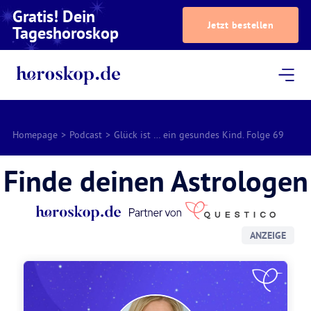
Gratis! Dein
Jetzt bestellen
Tageshoroskop
Dein Horoskop
Astrologie
Magazin
Podcast
AstroTV
Astrologen
Homepage
>
Podcast
>
Glück ist … ein gesundes Kind. Folge 69
Finde deinen Astrologen
ANZEIGE