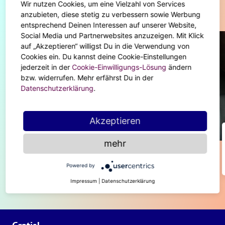
Wir nutzen Cookies, um eine Vielzahl von Services
Diese Artikel könnten dir auch gefallen
anzubieten, diese stetig zu verbessern sowie Werbung
entsprechend Deinen Interessen auf unserer Website,
Social Media und Partnerwebsites anzuzeigen. Mit Klick
auf „Akzeptieren“ willigst Du in die Verwendung von
Cookies ein. Du kannst deine Cookie-Einstellungen
jederzeit in der
Cookie-Einwilligungs-Lösung
ändern
bzw. widerrufen. Mehr erfährst Du in der
Datenschutzerklärung
.
Akzeptieren
BODY & SOUL
mehr
Be a hero – So verbessert dein
Sternzeichen die Welt
Powered by
Impressum
|
Datenschutzerklärung