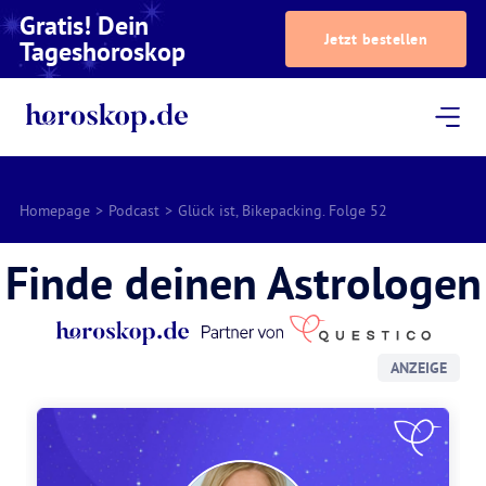
Gratis! Dein
Jetzt bestellen
Tageshoroskop
Dein Horoskop
Astrologie
Magazin
Podcast
AstroTV
Astrologen
Homepage
>
Podcast
>
Glück ist, Bikepacking. Folge 52
Finde deinen Astrologen
ANZEIGE