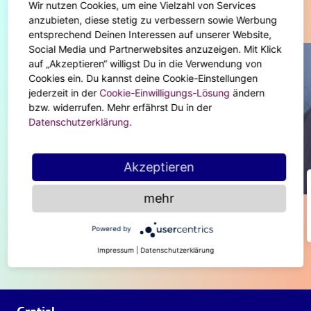
Wir nutzen Cookies, um eine Vielzahl von Services
Diese Artikel könnten dir auch gefallen
anzubieten, diese stetig zu verbessern sowie Werbung
entsprechend Deinen Interessen auf unserer Website,
Social Media und Partnerwebsites anzuzeigen. Mit Klick
auf „Akzeptieren“ willigst Du in die Verwendung von
Cookies ein. Du kannst deine Cookie-Einstellungen
jederzeit in der
Cookie-Einwilligungs-Lösung
ändern
bzw. widerrufen. Mehr erfährst Du in der
Datenschutzerklärung
.
Akzeptieren
BODY & SOUL
mehr
Einfache Tipps zur Umgestaltung der
Wohnung
Powered by
Impressum
|
Datenschutzerklärung