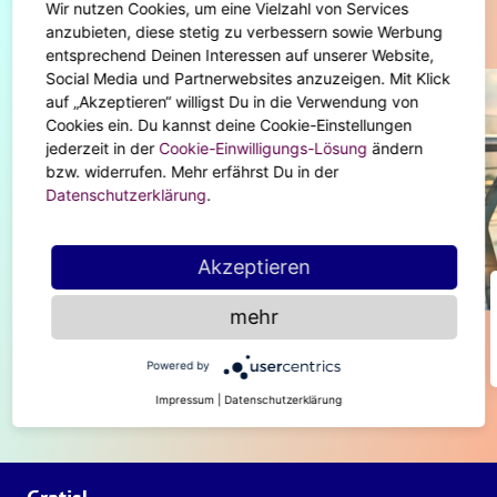
Wir nutzen Cookies, um eine Vielzahl von Services
Diese Artikel könnten dir auch gefallen
anzubieten, diese stetig zu verbessern sowie Werbung
entsprechend Deinen Interessen auf unserer Website,
Social Media und Partnerwebsites anzuzeigen. Mit Klick
auf „Akzeptieren“ willigst Du in die Verwendung von
Cookies ein. Du kannst deine Cookie-Einstellungen
jederzeit in der
Cookie-Einwilligungs-Lösung
ändern
bzw. widerrufen. Mehr erfährst Du in der
Datenschutzerklärung
.
Akzeptieren
BODY & SOUL
mehr
Wie man einen Schutzzauber spricht
Powered by
Impressum
|
Datenschutzerklärung