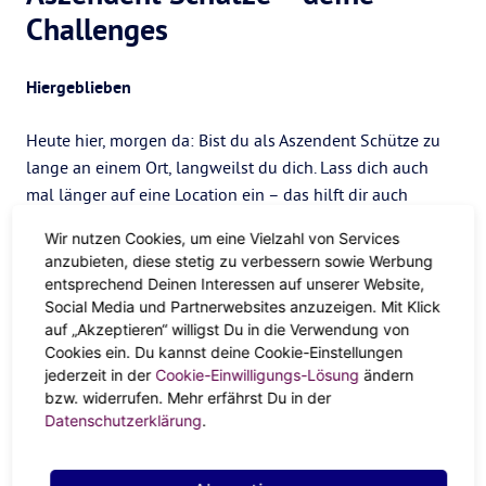
Challenges
Hiergeblieben
Heute hier, morgen da: Bist du als Aszendent Schütze zu
lange an einem Ort, langweilst du dich. Lass dich auch
mal länger auf eine Location ein – das hilft dir auch
längerfristig, dich zu entspannen.
Wir nutzen Cookies, um eine Vielzahl von Services
anzubieten, diese stetig zu verbessern sowie Werbung
In the name of love
entsprechend Deinen Interessen auf unserer Website,
Social Media und Partnerwebsites anzuzeigen. Mit Klick
Haus, Hund, Hof? Für dich schwierig. Dennoch: Wenn dein
auf „Akzeptieren“ willigst Du in die Verwendung von
Herz wirklich für jemanden schlägt, sind Kompromisse
Cookies ein. Du kannst deine Cookie-Einstellungen
zwischen deinem Freiheitsdrang und einem sicheren
jederzeit in der
Cookie-Einwilligungs-Lösung
ändern
bzw. widerrufen. Mehr erfährst Du in der
Hafen eine ganz gute Idee. Nur so kannst du dich wirklich
Datenschutzerklärung
.
auf jemanden einlassen. Gehen kannst du immer noch,
wenn es gar nicht mehr passt.