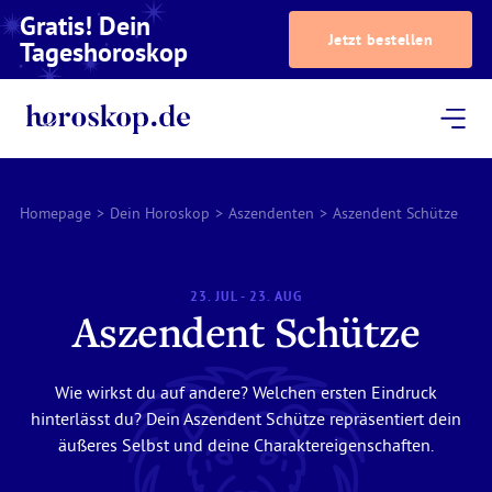
Gratis! Dein
Jetzt bestellen
Tageshoroskop
Dein Horoskop
Astrologie
Magazin
Podcast
AstroTV
Astrologen
Homepage
>
Dein Horoskop
>
Aszendenten
>
Aszendent Schütze
23. JUL - 23. AUG
Aszendent Schütze
Wie wirkst du auf andere? Welchen ersten Eindruck
hinterlässt du? Dein Aszendent Schütze repräsentiert dein
äußeres Selbst und deine Charaktereigenschaften.