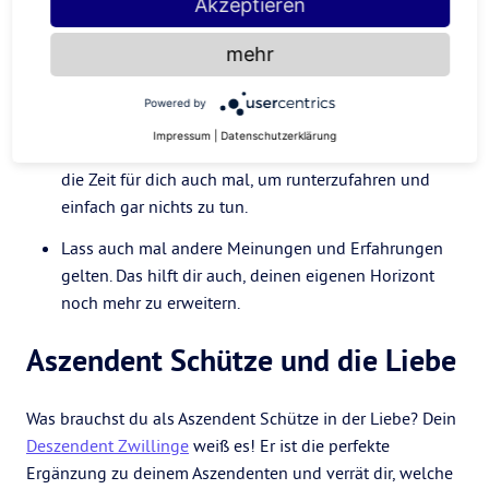
Akzeptieren
Das tut dir als Aszendent Schütze
gut
mehr
Powered by
Du liebst deine Me-Time – und haust dir gleich noch
Impressum
|
Datenschutzerklärung
einen Solo-Kletterkurs in den Terminkalender. Nutz
die Zeit für dich auch mal, um runterzufahren und
einfach gar nichts zu tun.
Lass auch mal andere Meinungen und Erfahrungen
gelten. Das hilft dir auch, deinen eigenen Horizont
noch mehr zu erweitern.
Aszendent Schütze und die Liebe
Was brauchst du als Aszendent Schütze in der Liebe? Dein
Deszendent Zwillinge
weiß es! Er ist die perfekte
Ergänzung zu deinem Aszendenten und verrät dir, welche