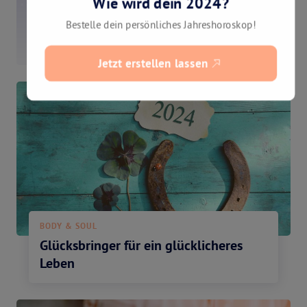
Woche – im Astro Blog mit
Erika
BODY & SOUL
Glücksbringer für ein glücklicheres
Leben