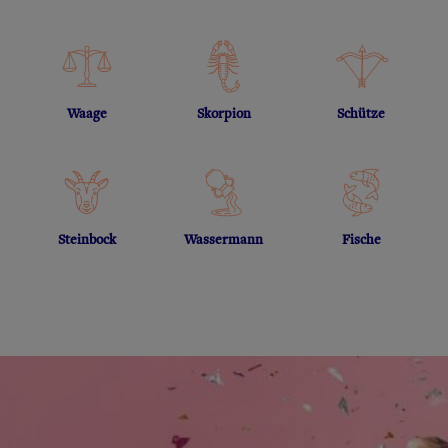
Waage
Skorpion
Schütze
Steinbock
Wassermann
Fische