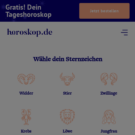
Gratis! Dein
Jetzt bestellen
Tageshoroskop
Dein Horoskop
Astrologie
Magazin
Podcast
AstroTV
Astrologen
Wähle dein Sternzeichen
Widder
Stier
Zwillinge
Krebs
Löwe
Jungfrau