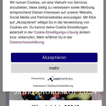
Wir nutzen Cookies, um eine Vielzahl von Services
anzubieten, diese stetig zu verbessern sowie Werbung
entsprechend Deinen Interessen auf unserer Website,
Social Media und Partnerwebsites anzuzeigen. Mit Klick
auf „Akzeptieren“ willigst Du in die Verwendung von
Cookies ein. Du kannst deine Cookie-Einstellungen
jederzeit in der
Cookie-Einwilligungs-Lösung
ändern
bzw. widerrufen. Mehr erfährst Du in der
Datenschutzerklärung
.
Akzeptieren
Wie wird dein 2024?
Bestelle dein persönliches Jahreshoroskop!
mehr
Powered by
Jetzt erstellen lassen
Impressum
|
Datenschutzerklärung
Alle Highlights deiner