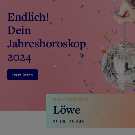
HIGHLIGHT
Endlich!
Dein
Jahreshoroskop
2024
Jetzt lesen
MONATSHOROSKOP
Löwe
23. JUL - 23. AUG